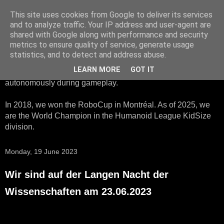
This site uses cookies from Google to deliver its services
HTWK Robots
and to analyze traffic. Your IP address and user-agent are
shared with Google along with performance and security
metrics to ensure quality of service, generate usage
We are the HTWK Robots - a robotics football team that
statistics, and to detect and address abuse.
participates in RoboCup Standard Platform League. Here,
LEARN MORE
GOT IT
all teams compete with identical robots that operate
autonomously during gameplay.
In 2018, we won the RoboCup in Montréal. As of 2025, we
are the World Champion in the Humanoid League KidSize
division.
Monday, 19 June 2023
Wir sind auf der Langen Nacht der
Wissenschaften am 23.06.2023