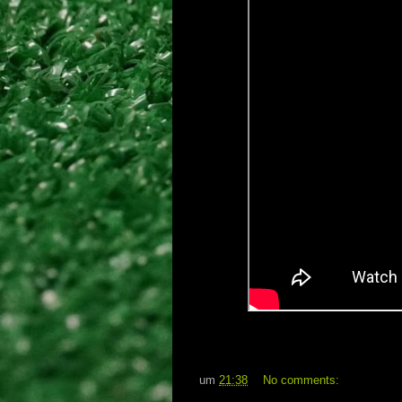
um
21:38
No comments: