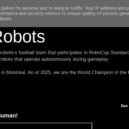
deliver its services and to analyze traffic. Your IP address and 
formance and security metrics to ensure quality of service, gen
abuse.
obots
botics football team that participates in RoboCup Standard
 robots that operate autonomously during gameplay.
in Montréal. As of 2025, we are the World Champion in th
See
-Human!