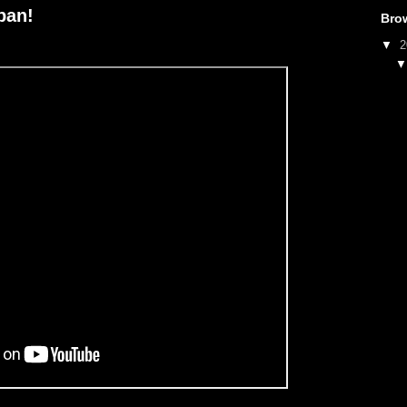
ban!
Bro
▼
2