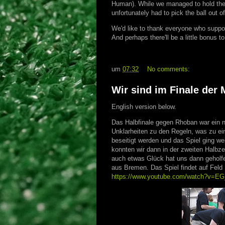
Human). While we managed to hold the sc
unfortunately had to pick the ball out o
We'd like to thank everyone who suppo
And perhaps there'll be a little bonus to
um
07:32
No comments:
Wir sind im Finale der 
English version below.
Das Halbfinale gegen Rhoban war ein ne
Unklarheiten zu den Regeln, was zu ei
beseitigt werden und das Spiel ging we
konnten wir dann in der zweiten Halbz
auch etwas Glück hat uns dann geholf
aus Bremen. Das Spiel findet auf Feld L
https://www.youtube.com/watch?v=