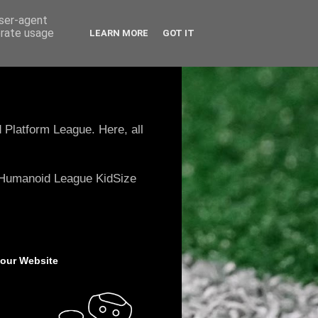
user-agent
erate usage
LEARN MORE
GOT IT
 Platform League. Here, all
e Humanoid League KidSize
 our Website