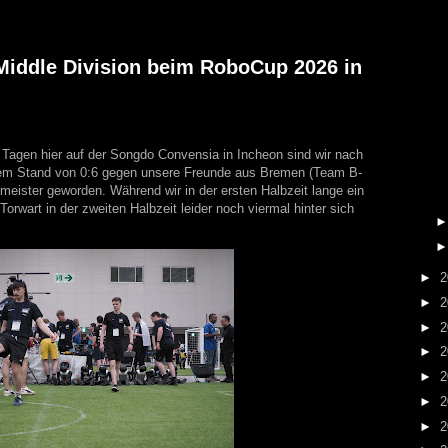
 Middle Division beim RoboCup 2026 in
Tagen hier auf der Songdo Convensia in Incheon sind wir nach
nem Stand von 0:6 gegen unsere Freunde aus Bremen (Team B-
meister geworden. Während wir in der ersten Halbzeit lange ein
orwart in der zweiten Halbzeit leider noch viermal hinter sich
►
2
►
2
►
2
►
2
►
2
►
2
►
2