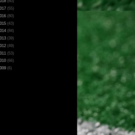
018
(60)
017
(55)
016
(80)
015
(43)
014
(84)
013
(39)
012
(49)
011
(53)
010
(66)
009
(6)