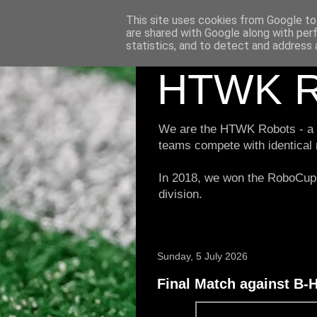
This site uses cookies from Google to 
are shared with Google along with per
statistics, and to detect and address 
HTWK R
We are the HTWK Robots - a ro
teams compete with identical
In 2018, we won the RoboCup 
division.
Sunday, 5 July 2026
Final Match against B