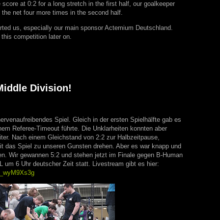
ore at 0:2 for a long stretch in the first half, our goalkeeper
f the net four more times in the second half.
rted us, especially our main sponsor Actemium Deutschland.
 this competition later on.
Middle Division!
rvenaufreibendes Spiel. Gleich in der ersten Spielhälfte gab es
nem Referee-Timeout führte. Die Unklarheiten konnten aber
iter. Nach einem Gleichstand von 2:2 zur Halbzeitpause,
eit das Spiel zu unseren Gunsten drehen. Aber es war knapp und
en. Wir gewannen 5:2 und stehen jetzt im Finale gegen B-Human
 um 6 Uhr deutscher Zeit statt. Livestream gibt es hier:
EG_wyM9Xs3g