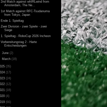
2nd Match against whIRLwind from
Amsterdam, The Ne...
1st Match against RFC-Tsudanuma
from Tokyo, Japan
Ende 1. Spieltag
Zwei Division - zwei Spiele - zwei
Siege
1. Spieltag - RoboCup 2026 Incheon
Vorbereitungstag 2 - Harte
Entscheidungen
►
June
(2)
►
March
(18)
025
(35)
024
(17)
023
(24)
022
(12)
021
(18)
020
(4)
019
(66)