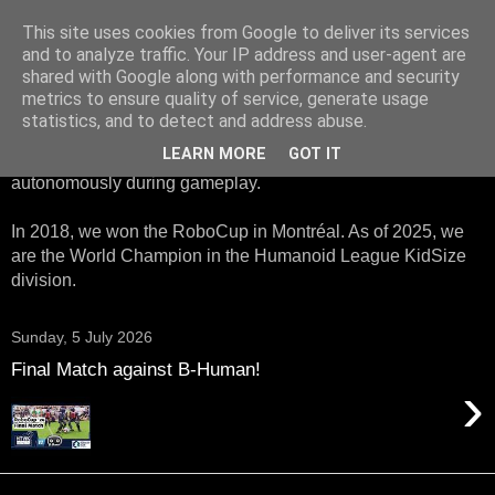
This site uses cookies from Google to deliver its services
HTWK Robots
and to analyze traffic. Your IP address and user-agent are
shared with Google along with performance and security
metrics to ensure quality of service, generate usage
We are the HTWK Robots - a robotics football team that
statistics, and to detect and address abuse.
participates in RoboCup Standard Platform League. Here,
LEARN MORE
GOT IT
all teams compete with identical robots that operate
autonomously during gameplay.
In 2018, we won the RoboCup in Montréal. As of 2025, we
are the World Champion in the Humanoid League KidSize
division.
Sunday, 5 July 2026
Final Match against B-Human!
›