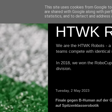
This site uses cookies from Google to 
are shared with Google along with per
statistics, and to detect and address 
HTWK R
We are the HTWK Robots - a ro
teams compete with identical
In 2018, we won the RoboCup 
division.
Tuesday, 2 May 2023
Finale gegen B-Human auf der G
auf Spitzenklasserobotik