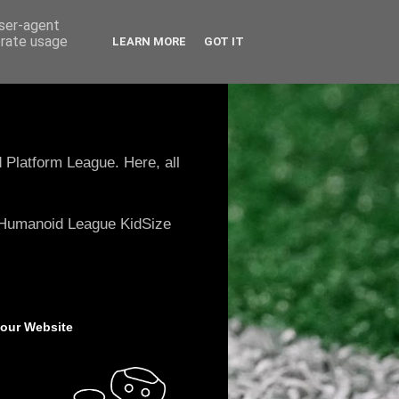
user-agent
erate usage
LEARN MORE
GOT IT
 Platform League. Here, all
e Humanoid League KidSize
 our Website