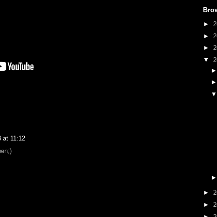
Bro
►
2
►
2
►
2
▼
2
 at 11:12
en;)
►
2
►
2
►
2