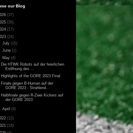
wse our Blog
026
(37)
025
(35)
024
(17)
023
(24)
►
July
(15)
►
June
(1)
▼
May
(4)
Die HTWK Robots auf der feierlichen
Eröffnung des ...
Highlights of the GORE 2023 Final
Finale gegen B-Human auf der
GORE 2023 - Strahlend...
Halbfinale gegen R-Zwei Kickers auf
der GORE 2023
►
April
(4)
022
(12)
021
(18)
020
(4)