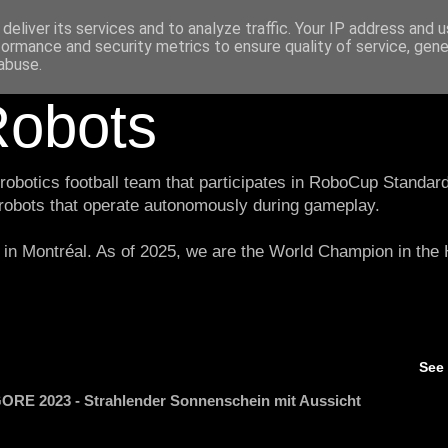
deliver its services and to analyze traffic. Your IP address and 
formance and security metrics to ensure quality of service, gen
abuse.
obots
botics football team that participates in RoboCup Standard
 robots that operate autonomously during gameplay.
in Montréal. As of 2025, we are the World Champion in th
See
ORE 2023 - Strahlender Sonnenschein mit Aussicht