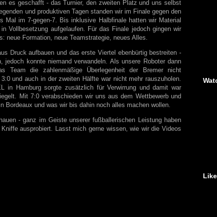
n es geschafft - das Turnier, den zweiten Platz und uns selbst
fregenden und produktiven Tagen standen wir im Finale gegen den
Mal im 7-gegen-7. Bis inklusive Halbfinale hatten wir Material
in Vollbesetzung aufgelaufen. Für das Finale jedoch gingen wir
us: neue Formation, neue Teamstrategie, neues Alles.
aus Druck aufbauen und das erste Viertel ebenbürtig bestreiten -
n, jedoch konnte niemand verwandeln. Als unsere Roboter dann
 das Team die zahlenmäßige Überlegenheit der Bremer nicht
 3:0 und auch in der zweiten Hälfte war nicht mehr rauszuholen.
Wat
 in Hamburg sorgte zusätzlich für Verwirrung und damit war
iegelt. Mit 7:0 verabschieden wir uns aus dem Wettbewerb und
 Bordeaux und was wir bis dahin noch alles machen wollen.
hauen - ganz im Geiste unserer fußballerischen Leistung haben
 Kniffe ausprobiert. Lasst mich gerne wissen, wie wir die Videos
Lik