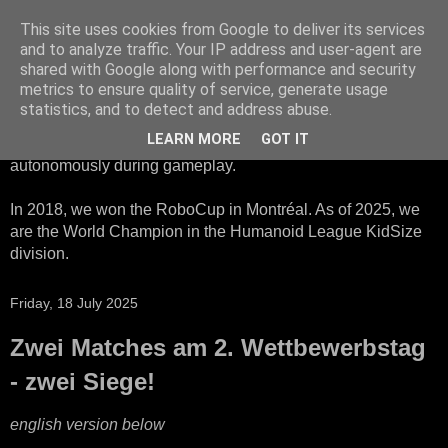
This site uses cookies from Google to deliver its services
HTWK Robots
and to analyze traffic. Your IP address and user-agent are
shared with Google along with performance and security
metrics to ensure quality of service, generate usage
We are the HTWK Robots - a robotics football team that
statistics, and to detect and address abuse.
participates in RoboCup Standard Platform League. Here,
LEARN MORE
GOT IT
all teams compete with identical robots that operate
autonomously during gameplay.
In 2018, we won the RoboCup in Montréal. As of 2025, we
are the World Champion in the Humanoid League KidSize
division.
Friday, 18 July 2025
Zwei Matches am 2. Wettbewerbstag
- zwei Siege!
english version below