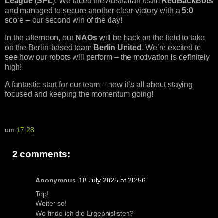
League (SPL)
. We faced the Australian team
RedBackBots
and managed to secure another clear victory with a
5:0
score – our
second win of the day
!
In the afternoon, our
NAOs
will be back on the field to take
on the Berlin-based team
Berlin United
. We’re excited to
see how our robots will perform – the motivation is definitely
high!
A fantastic start for our team – now it’s all about staying
focused and keeping the momentum going!
um
17:28
2 comments:
Anonymous
18 July 2025 at 20:56
Top!
Weiter so!
Wo finde ich die Ergebnislisten?