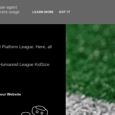
user-agent
erate usage
LEARN MORE
GOT IT
 Platform League. Here, all
e Humanoid League KidSize
 our Website