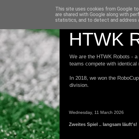
This site uses cookies from Google to 
are shared with Google along with per
statistics, and to detect and address 
HTWK R
We are the HTWK Robots - a ro
teams compete with identical
In 2018, we won the RoboCup 
division.
Wednesday, 11 March 2026
Zweites Spiel .. langsam läuft's!