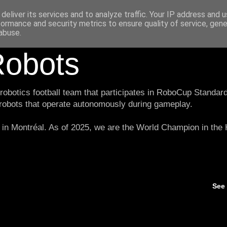
deliver its services and to analyze traffic. Your IP address and 
formance and security metrics to ensure quality of service, gen
abuse.
obots
botics football team that participates in RoboCup Standard
 robots that operate autonomously during gameplay.
in Montréal. As of 2025, we are the World Champion in th
See