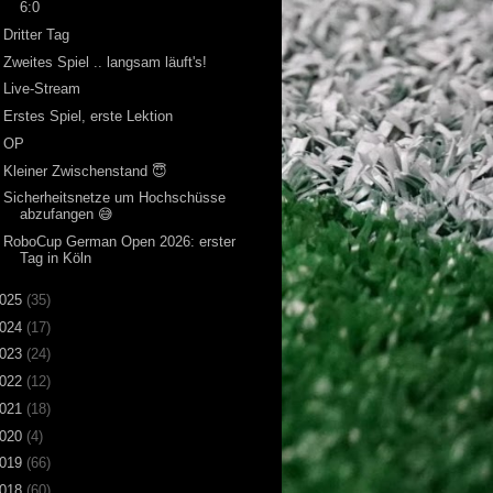
6:0
Dritter Tag
Zweites Spiel .. langsam läuft's!
Live-Stream
Erstes Spiel, erste Lektion
OP
Kleiner Zwischenstand 😇
Sicherheitsnetze um Hochschüsse
abzufangen 😅
RoboCup German Open 2026: erster
Tag in Köln
025
(35)
024
(17)
023
(24)
022
(12)
021
(18)
020
(4)
019
(66)
018
(60)