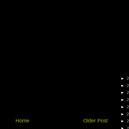
►
2
►
2
►
2
►
2
►
2
►
2
Home
Older Post
►
2
►
2